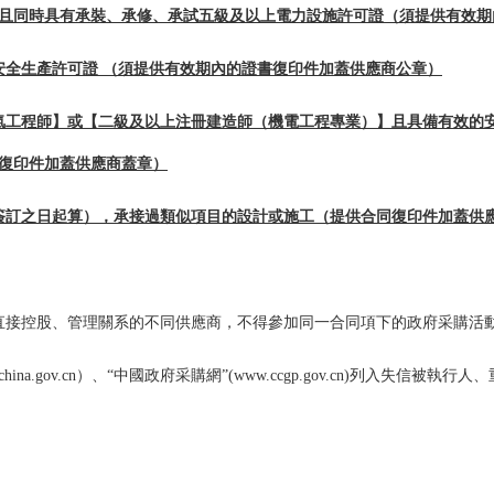
且同時具有承裝、承修、承試五級及以上電力設施許可證（須提供有效期
安全生產許可證 （須提供有效期內的證書復印件加蓋供應商公章）
氣工程師】或【二級及以上注冊建造師（
機電工程
專業）】
且
具備有效的
復印件加蓋供應商蓋章）
同簽訂之日起算），承接過類似項目的設計或施工（提供合同復印件加蓋供
直接控股、管理關系的不同供應商，不得參加同一合同項下的政府采購活
tchina.gov.cn）、“中國政府采購網”(www.ccgp.gov.cn)列入