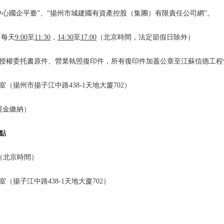
中心國企平臺”、“揚州市城建國有資產控股（集團）有限責任公司網”
。
，
每天
9:00
至
11:30
，
14
:
3
0
至
17
:
0
0
（北京時間，法定節假日除外）
授權委托書原件、營業執照復印件，所有復印件
加蓋公章
至
江蘇信德工程
室（
揚州市
揚子江中路438-1天地大廈702
）
現金繳納）
點
（北京時間）
室（
揚子江中路438-1天地大廈702
）