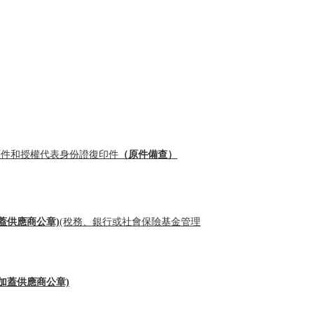
原件和授權代表身份證復印件
（原件備查）
蓋供應商公章)
(稅務、銀行或社會保險基金管理
加蓋供應商公章)