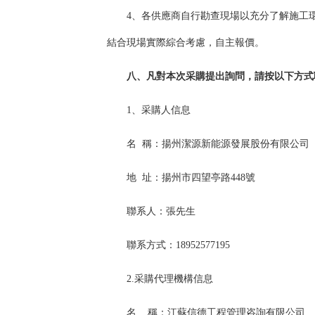
4
、各供應商自行勘查現場以充分了解施工
結合現場實際綜合考慮，自主報價。
八、凡對本次采購提出詢問，請按
以下方式
1、采購人信息
名 稱：
揚州
潔源新能源
發展
股份
有限
公司
地 址：
揚州市四望亭路
4
48號
聯系人：
張
先生
聯系方式：
18952577195
2.采購代理機構信息
名 稱：
江蘇信德工程管理咨詢有限公司