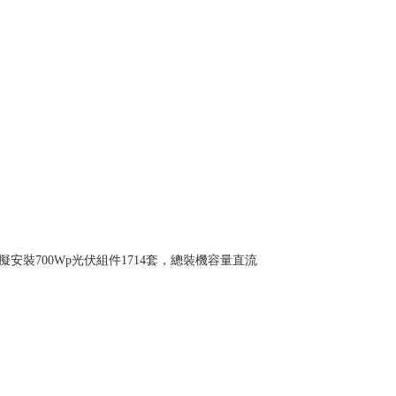
裝700Wp光伏組件1714套，總裝機容量直流
。