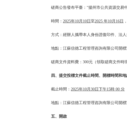
磋商公告發布平臺
：“揚州市公共資源交易
時間：
2025年
10
月
10
日
至
2025
年
10
月
16
日
方式：
經辦人攜帶本人身份證復印件、法人
地點：
江蘇信德工程管理咨詢有限公司
開標
磋商文件資料費
：
3
00元（領
取磋商文件時
四、提交投標文件截止時間、開標時間和地
截止時間：
202
5
年
10
月
30
日
下午
15
時
0
0 分
地點：
江蘇信德工程管理咨詢有限公司
開標
五、開啟