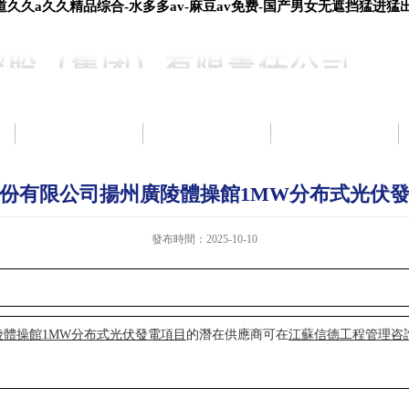
久久a久久精品综合-水多多av-麻豆av免费-国产男女无遮挡猛进猛出
黨建工作
項目建設
資產運營
份有限公司揚州廣陵體操館1MW分布式光伏
發布時間：2025-10-10
陵體操館1MW分布式光伏發電
項目
的潛在供應商可在
江蘇信德工程管理咨