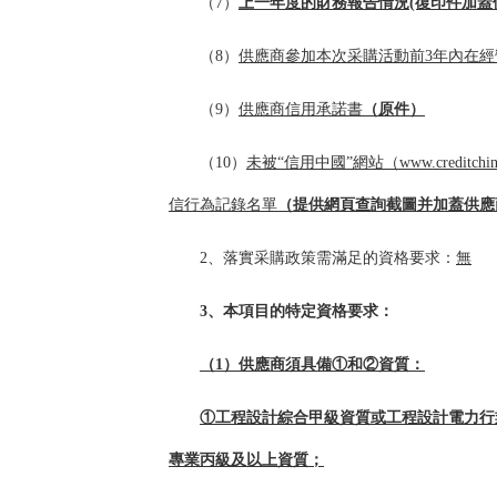
（7）
上一年度的財務報告情況
(復印件加
（8）
供應商參加本次采購活動前3年內在
（
9
）
供應商信用承諾書
（原件）
（
10
）
未被“信用中國”網站（www.credit
信行為記錄名單
（提供網頁查詢截圖并加蓋供應
2
、落實采購政策需滿足的資格要求：
無
3
、本項目的特定資格要求：
（1）供應商須具備①和②資質：
①工程設計綜合甲級資質或工程設計電力行
專業丙級及以上資質；