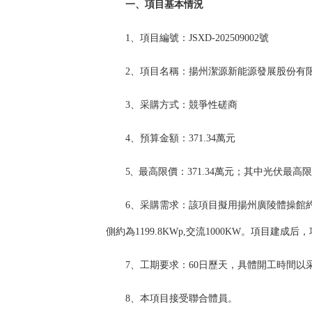
一、項目基本情況
1
、項目編號：
JS
XD
-202
509002
號
2
、項目名稱：
揚州
潔源新能源發展股份
有
3、采購方式：競爭性磋商
4、預算金額：
371.34
萬元
5、
最高限價：
371.34
萬元
；
其中光伏最高限
6、采購需求：
該項目擬用揚州廣陵體操館約
側約為1199.8KWp,交流1000KW。項目建
7、工期要求：
60
日歷天，具體開工時間以
8、本項目接受聯合體
員。