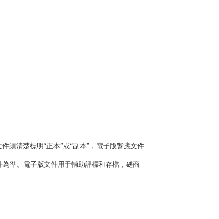
須清楚標明“正本”或“副本”，電子版響應文件
件為準。電子版文件用于輔助評標和存檔，磋商