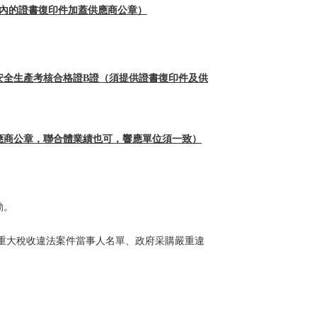
內的證書復印件加蓋供應商公章）
安全生產考核合格證B證
（須提供證書復印件及供
應商公章，聯合體業績也可，響應單位須一致）
動。
失信被執行人、重大稅收違法案件當事人名單、政府采購嚴重違