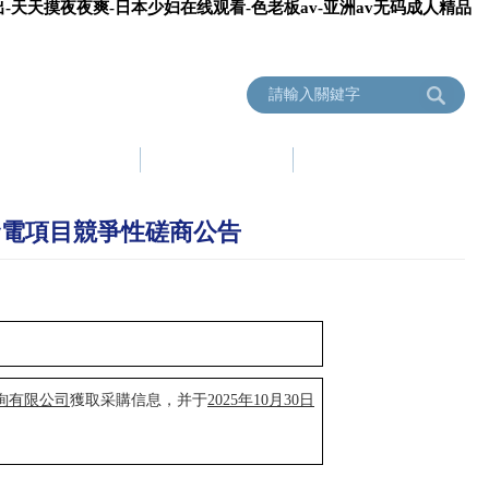
-天天摸夜夜爽-日本少妇在线观看-色老板av-亚洲av无码成人精品
服務指南
信息公開
成員單位
發電項目競爭性磋商公告
詢
有限公司
獲取采購
信息
，并于
202
5
年
10
月
30
日