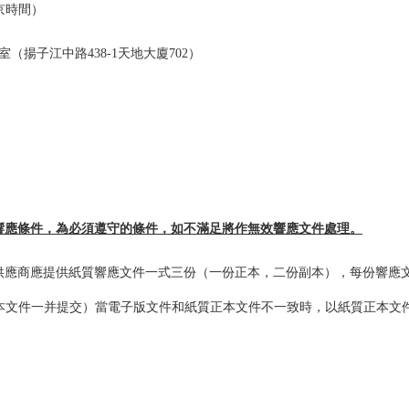
京時間）
室（
揚子江中路438-1天地大廈702
）
響應條件，為必須遵守的條件，如不滿足將作無效響應文件處理。
供應商應提供紙質響應文件一式三份（一份正本，二份副本），每份響應文件
正本文件一并提交）當電子版文件和紙質正本文件不一致時，以紙質正本文