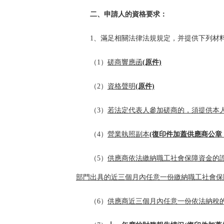
二、申請人的資格要求：
1、滿足相關法律法規規定，并提供下列材
（1）
磋商響應函
(原件)
（2）
資格聲明
(原件)
（3）
若法定代表人參加磋商的，須提供本
（4）
營業執照副本
(復印件加蓋供應商公章
（5）
供應商依法繳納職工社會保障資金的
部門出具的近三個月內任意一份繳納職工社會保
（6）
供應商近三個月內任意一份依法納稅