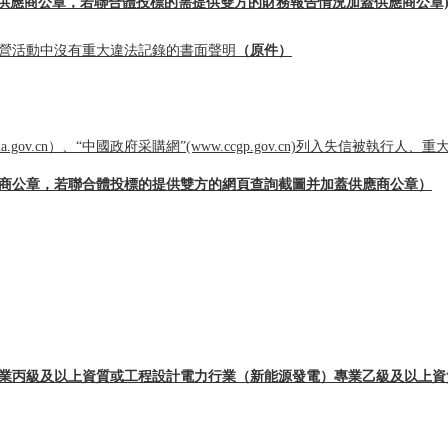
蓋供應商公章，若聯合體投標的
需
提供雙方的財務報告
情況
加蓋供應商公章
經營活動中沒有重大違法記錄的書面聲明
（原件）
china.gov.cn）、“中國政府采購網”(www.ccgp.gov.cn)列入失
商公章，
若聯合體投標的提供雙方的網頁查詢截圖并加蓋供應商公章
）
業丙級及以上資質或工程設計電力行業（新能源發電）專業乙級及以上資