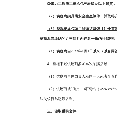
②電力工程施工總承包三級級及以上資質，
（2）供應商須具備安全生產條件，并取得
（
3
）
擬派總承包項目經理
須
具備【注冊電
應商為其繳納的
近三個月內任意一份
的社保證明
（4）供應商自202
2
年1月1日以來（以合
4、拒絕下述供應商參加本次采購活動：
（1）供應商單位負責人為同一人或者存在
（
2
）供應商被“信用中國”網站（www.credi
法失信行為記錄名單。
三、獲取采購文件