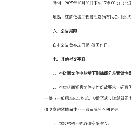
時間：
202
5
年
10
月
30
日
下午15
時
0
0 分
（
北
地點：
江蘇信德工程管理咨詢有限公司
開標
六、公告期限
自本公告發布之日起5個工作日。
七、其他補充事宜
1
、
本磋商文件中斜體下劃線部分為實質性
2
、
本次磋商響應文件制作份數要求：
磋商
一份（一般應為PDF格式、U盤形式，隨紙質
供應商需承擔前述不一致造成的不利后果。
3
、
本次招標不收取磋商保證金。