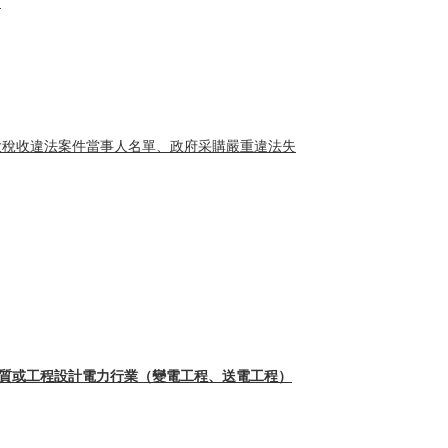
)
信被執行人、重大稅收違法案件當事人名單、政府采購嚴重違法失
質或工程設計電力行業（變電工程、送電工程）