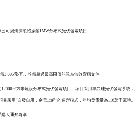
限公司
揚州廣陵體操館1MW分布式光伏發電
項目
價
3.095
元/瓦
，報價超過最高限價的視為無效響應文件
12000平方米建設分布式光伏發電項目。項目采用單晶硅光伏發電系統，擬安
成后，項目采用“自發自用，余電上網”的運營模式，年均發電量為118萬千瓦時
采購人通知為準