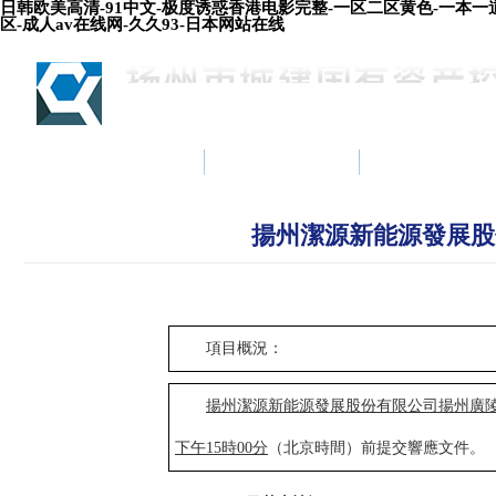
日韩欧美高清-91中文-极度诱惑香港电影完整-一区二区黄色-一本一道
区-成人av在线网-久久93-日本网站在线
首頁
集團簡介
新聞中心
揚州潔源新能源發展股
項目概況：
揚州
潔源新能源發展股份
有限公司
揚州廣
下午15
時00
分
（北京時間）前提交響應文件
。