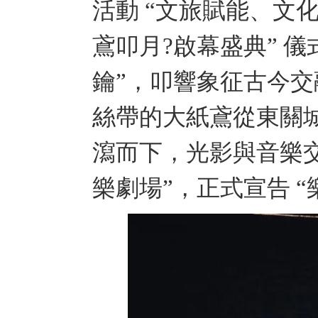
活動 “文旅賦能、文
鳶叩月?啟幕盛典” 
鑰”，叩響象征古今交
絲帶的大紙鳶從東關
瀉而下，光影與音樂交
樂劇場”，正式宣告 “樂