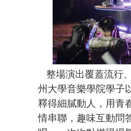
整場演出覆蓋流行
州大學音樂學院學子
釋得細膩動人，用青
情串聯，趣味互動問